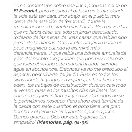
“… me comentaron sobre una finca pequeña cerca de
El Escorial
, pero no junto al palacio en lo alto donde
la vida está tan cara, sino abajo, en el pueblo, muy
cerca de la estación de ferrocarril, donde la
manutención es bastante más barata. Bien es verdad
que no había casa, era sólo un jardín descuidado,
rodeado de las ruinas de unas casas que habían sido
presa de las llamas. Pero dentro del jardín había un
pozo magnífico; cuando lo examiné más
detenidamente, vi que había una bóveda amurallada
y los del pueblo aseguraban que por muy caluroso
que fuera el verano este manantial daba siempre
agua en abundancia. Entonces ya no me preocupó el
aspecto descuidado del jardín. Pues en todos los
sitios donde hay agua en España, es fácil hacer un
edén… los trabajos de construcción duraron casi todo
el verano, pues en los muchos días de fiesta, los
obreros no querían trabajar y en los domingos no se
lo permitíamos nosotros. Pero ahora está terminada
la casita con siete cuartitos, el pozo tiene una gran
bomba y el jardín va arreglándose poco a poco.
Damos gracias a Dios por este lugarcito tan
simpático”
(Memorias, pág. 94-95)